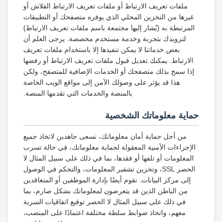
ملفات تعريف الارتباط أو ملفات تعريف الارتباط الفلاش أو
غيرها من التخزين المحلي الذي يوفره متصفحك أو التطبيقات
المرتبطة به (يُشار إليها مجتمعة باسم ملفات تعريف الارتباط)
لتزويدك بتجربة وخدمة مستخدم مخصصة. يرجى العلم أن
بعض خدماتنا لا يمكن تنفيذها إلا باستخدام ملفات تعريف
الارتباط. يمكنك تعديل قبول ملفات تعريف الارتباط أو رفضها
إذا سمح بذلك متصفحك أو الخدمات الإضافية للمتصفح، ولكن
هذا قد يؤثر على وصولك الآمن إلى مواقع الويب الخاصة
بالمنصة والخدمات التي تقدمها المنصة.
حماية معلوماتك الشخصية
من أجل حماية أمان معلوماتك، نسعى جاهدين لاتخاذ جميع
الإجراءات الأمنية المعقولة لحماية معلوماتك، في حالة تسرب
المعلومات أو تلفها أو فقدها، بما في ذلك على سبيل المثال لا
الحصر SSL، وتخزين تشفير المعلومات، والتحكم في الوصول
إلى مركز البيانات. نقوم أيضًا بإدارة الموظفين أو المتعاقدين
من الباطن الذين قد يتعرضون لمعلوماتك بشكل صارم، بما
في ذلك على سبيل المثال لا الحصر توقيع اتفاقيات السرية
معهم، واتخاذ ضوابط سلطة مختلفة اعتمادًا على المنصب،